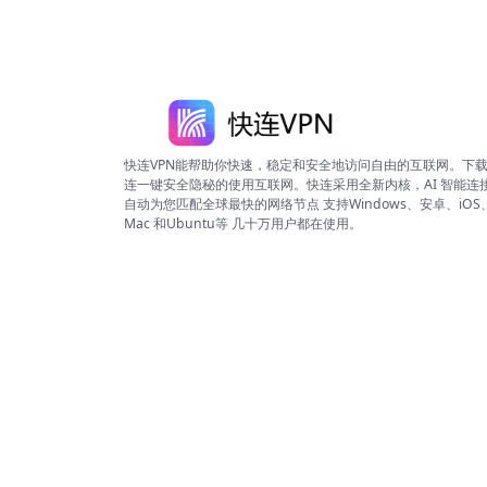
快连VPN能帮助你快速，稳定和安全地访问自由的互联网。下
连一键安全隐秘的使用互联网。快连采用全新内核，AI 智能连
自动为您匹配全球最快的网络节点 支持Windows、安卓、iOS
Mac 和Ubuntu等 几十万用户都在使用。