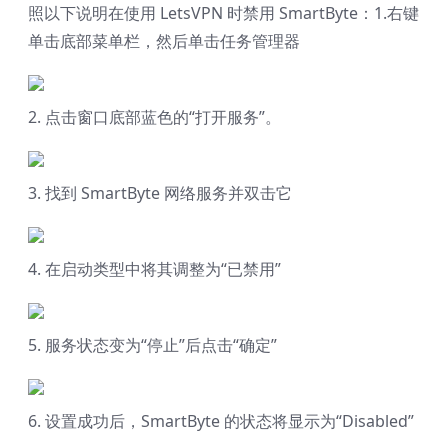
照以下说明在使用 LetsVPN 时禁用 SmartByte：​​1.右键
单击底部菜单栏，然后​​单击任务管理器
2. 点击窗口底部蓝色的“打开服务”。
3. 找到 SmartByte 网络服务并双击它
4. 在启动类型中将其调整为“已禁用”
5. 服务状态变为“停止”后点击“确定”
6. 设置成功后，SmartByte 的状态将显示为“Disabled”