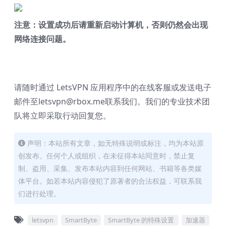
注意：设置成功后请重新启动计算机，否则仍然会出现
网络连接问题。
请随时通过 LetsVPN 应用程序中的在线客服或发送电子
邮件至
letsvpn@rbox.me
联系我们。我们的专业技术团
队将立即采取行动回复您。
声明：本站所有文章，如无特殊说明或标注，均为本站原
创发布。任何个人或组织，在未征得本站同意时，禁止复
制、盗用、采集、发布本站内容到任何网站、书籍等各类媒
体平台。如若本站内容侵犯了原著者的合法权益，可联系我
们进行处理。
letsvpn
SmartByte
SmartByte 的特殊设置
加速器