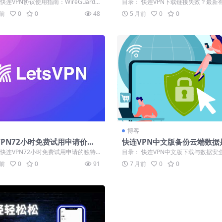
enVPN深度解析
址汇总
快连VPN协议使用指南：WireGuard
目录： 快连VPN下载链接失效？最新
VPN深度解析 Wi...
址汇总来了 快连VPN官网中文版电脑版.
月前
0
0
48
5 月前
0
0
博客
VPN72小时免费试用申请价值
快连VPN中文版备份云端数据
消流程详解
安全存在泄密风险
 快连VPN72小时免费试用申请的独特
目录： 快连VPN中文版下载与数据安
何成功申请快连VPN免费试用...
深入解析云端备份的泄密风险环节 保障.
月前
0
0
91
7 月前
0
0