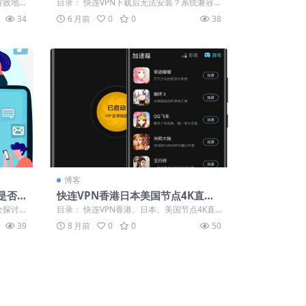
性检查与解决步骤
有效地
目录： 快连VPN下载后无法安装？系统兼容
..
性检查指南 深入排查：系统设置与权限问...
34
6 月前
0
0
38
博客
是否
快连VPN香港日本美国节点4K直播
延迟实测速度对比
全探讨
目录： 快连VPN香港、日本、美国节点4K直
..
播延迟与速度实测对比摘要 三地节点详...
39
8 月前
0
0
50