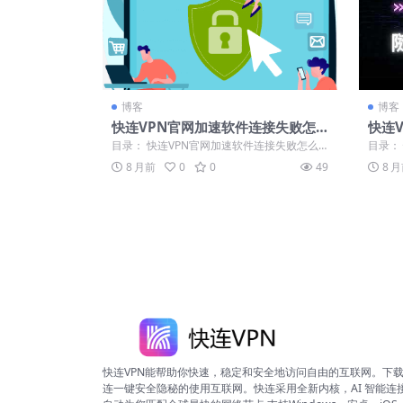
博客
博客
快连VPN官网加速软件连接失败怎
快连
么办
目录： 快连VPN官网加速软件连接失败怎么
目录：
办？ 检查网络与软件设置以解决连接问题...
见原因
8 月前
0
0
49
8 
快连VPN能帮助你快速，稳定和安全地访问自由的互联网。下
连一键安全隐秘的使用互联网。快连采用全新内核，AI 智能连