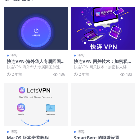
博客
博客
快连VPN-海外华人专属回国加
快连VPN 网关技术：加密私人
速器
链接，确保数据安全传输
快连VPN-海外华人专属回国加速器
快连VPN 网关技术：加密私人链
快速加速器是海外华人一键解锁国
接，确保数据安全传输 快连VPN 网
2 年前
136
2 年前
133
内所有游戏和应...
关技术赋予使...
博客
博客
MacOS 版本安装教程
SmartByte 的特殊设置