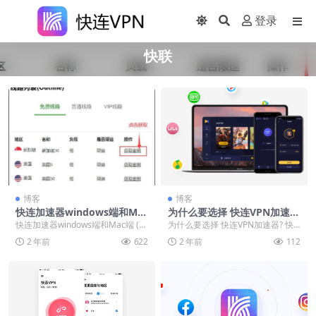
登录
快联
博客
博客
快连加速器windows端和Mac
为什么要选择 快连VPN加速
端 (Outline) 下载及使用教程
器?
快连加速器windows端和Mac端 (O
为什么要选择 快连VPN加速器? 快
utline) 下载及使用教程 下面详...
连 VPN 加速器为何成为广大网民的
2 年前
622
2 年前
112
优选之选...