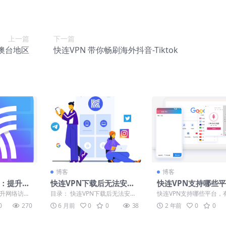
上一篇
下一篇
 港澳台地区
快连VPN 带你畅刷海外抖音-Tiktok
博客
博客
器：提升网
快连VPN下载后无法安装
快连VPN支持哪些
定性的必
系统兼容性检查与解决步
有哪些客户端?
提升网络访问
目录： 快连VPN下载后无法安
快连VPN支持哪些平台，
骤
工具 在数字
装？系统兼容性检查指南 深入排
客户端? 快连 VPN 支持
0
270
6 月前
0
0
38
2 年前
0
0
查：系统设置与权限问...
客户端特点，全...