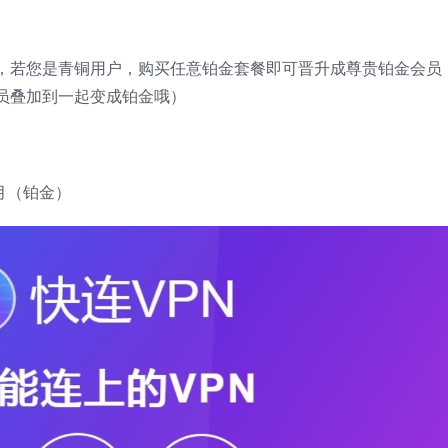
，若您是青铜用户，购买任意铂金套餐即可晋升成尊贵铂金会员
员叠加到一起变成铂金哦）
个月（铂金）