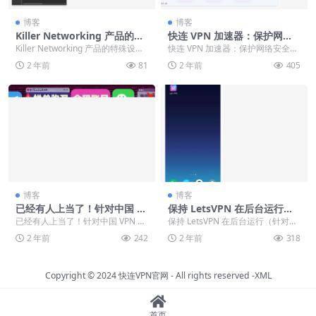
博客
博客
Killer Networking 产品的特
快连 VPN 加速器：保护网络
殊设置
安全与隐私，提供流畅体验，
Killer Networking 产品的特殊设置
快连 VPN 加速器：保护网络安全与
支持多系统下载
如果您使用 Killer N...
隐私，提供流畅体验，支持多系统
2 年前
81
2 年前
405
下载 随着互联...
博客
博客
已经有人上当了！针对中国 V
保持 LetsVPN 在后台运行
PN 用户的最新骗局
（针对小米用户）
已经有人上当了！针对中国 VPN 用
保持 LetsVPN 在后台运行（针对小
户的最新骗局 “官方特殊渠道，快连
米用户） 请按照说明保持 LetsVP
2 年前
242
2 年前
318
VPN 1...
N...
Copyright © 2024
快连VPN官网
- All rights reserved
-XML
首页