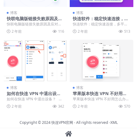
博客
博客
快联电脑版链接失败原因及应
快连软件：稳定快速连接，多
对策略，保障高效网络连接
平台兼容，解决网络异常困扰
快联电脑版链接失败原因及应对策
快连软件：稳定快速连接，多平台
略，保障高效网络连接 在数字时代
兼容，解决网络异常困扰 快连软件
2 年前
116
2 年前
513
背景下，网络连接工...
作为一种广受欢迎的...
博客
博客
如何在快连 VPN 中退出设
苹果版本快连 VPN 不好用怎
备？
么办？
如何在快连 VPN 中退出设备？ 快
苹果版本快连 VPN 不好用怎么办？
连 VPN 设备退出教程：高效...
苹果用户必看！快连 VPN 使用问题
2 年前
342
2 年前
570
解决方...
Copyright © 2024
快连VPN官网
- All rights reserved
-XML