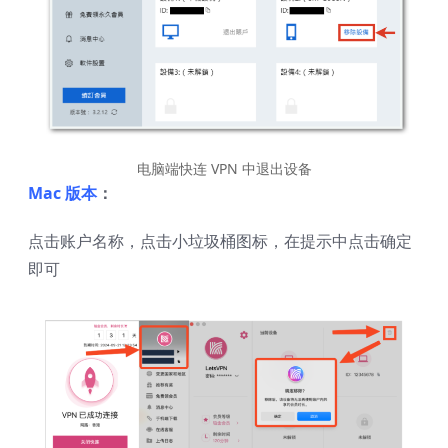
电脑端快连 VPN 中退出设备
Mac 版本
：
点击账户名称，点击小垃圾桶图标，在提示中点击确定
即可