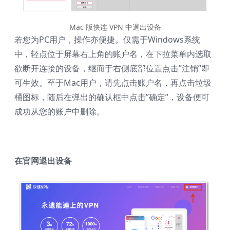
Mac 版快连 VPN 中退出设备
若您为PC用户，操作亦便捷。仅需于Windows系统
中，轻点位于屏幕右上角的账户名，在下拉菜单内选取
欲断开连接的设备，继而于右侧底部位置点击”注销”即
可生效。至于Mac用户，请先点击账户名，再点击垃圾
桶图标，随后在弹出的确认框中点击”确定”，设备便可
成功从您的账户中删除。
在官网退出设备