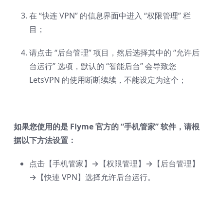
在 “快连 VPN” 的信息界面中进入 “权限管理” 栏
目；
请点击 “后台管理” 项目，然后选择其中的 “允许后
台运行” 选项，默认的 “智能后台” 会导致您
LetsVPN 的使用断断续续，不能设定为这个；
如果您使用的是 Flyme 官方的 “手机管家” 软件，请根
据以下方法设置：
点击【手机管家】→【权限管理】→【后台管理】
→【快連 VPN】选择允许后台运行。