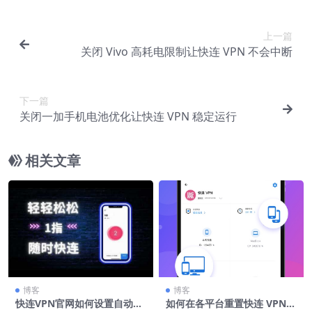
上一篇
关闭 Vivo 高耗电限制让快连 VPN 不会中断
下一篇
关闭一加手机电池优化让快连 VPN 稳定运行
相关文章
博客
博客
快连VPN官网如何设置自动连
如何在各平台重置快连 VPN