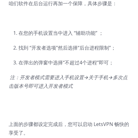
咱们软件在后台运行再加一个保障，具体步骤是：
在您的手机设置当中进入 “辅助功能” ；
找到 “开发者选项”然后选择“后台进程限制”；
在弹出的弹窗中选择“不超过4个进程”即可；
注：开发者模式需要进入手机设置→关于手机→多次点
击版本号即可进入开发者模式
上面的步骤都设定完成后，您可以启动 LetsVPN 畅快的
享受了。