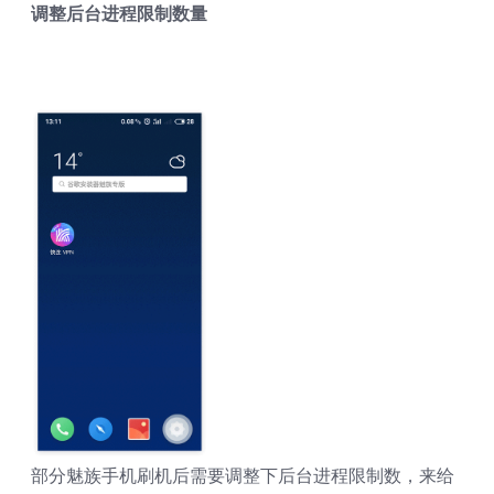
调整后台进程限制数量
部分魅族手机刷机后需要调整下后台进程限制数，来给