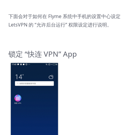
下面会对于如何在 Flyme 系统中手机的设置中心设定
LetsVPN 的 “允许后台运行” 权限设定进行说明。
锁定 “快连 VPN” App