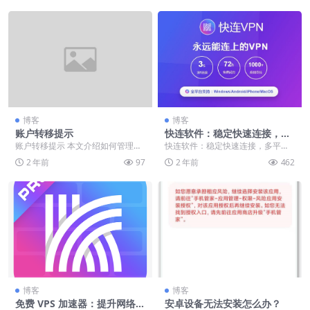
博客
博客
账户转移提示
快连软件：稳定快速连接，多
平台兼容，解决网络异常困扰
账户转移提示 本文介绍如何管理设
快连软件：稳定快速连接，多平台
备或帐户的剩余时间。 我们从《一
兼容，解决网络异常困扰 快连软件
2 年前
97
2 年前
462
个订阅在多台设备...
作为一种广受欢迎的...
博客
博客
免费 VPS 加速器：提升网络访
安卓设备无法安装怎么办？