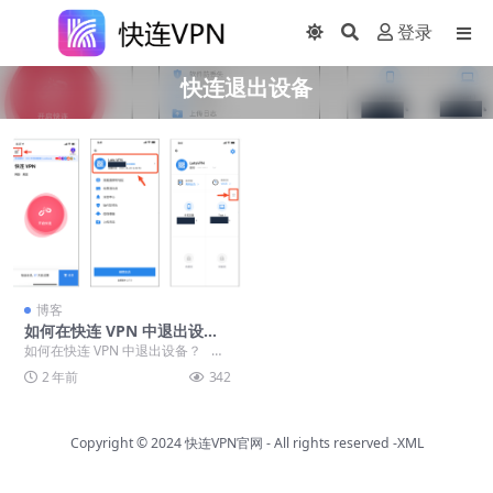
登录
快连退出设备
博客
如何在快连 VPN 中退出设
备？
如何在快连 VPN 中退出设备？ 快
连 VPN 设备退出教程：高效...
2 年前
342
Copyright © 2024
快连VPN官网
- All rights reserved
-XML