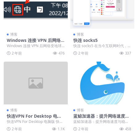
博客
博客
Windows 连接 VPN 后网络
快连 socks5
变地球
Windows 连接 VPN 后网络变地球
快连 socks5 在当今互联网时代，快
若您连接快连 VPN 后发现有/无线...
速、安全的网络连接变得愈发重
2 年前
476
2 年前
337
要。快连 S...
博客
博客
快连VPN For Desktop 电脑
蓝鲸加速器：提升网络速度与
版
稳定性的必备软件，下载、配
快连VPN For Desktop 电脑版 快连
蓝鲸加速器：提升网络速度与稳定
置及运用指南
VPN 更新日志 我们的应用程序...
性的必备软件，下载、配置及运用
2 年前
1.1K
2 年前
458
指南 ...