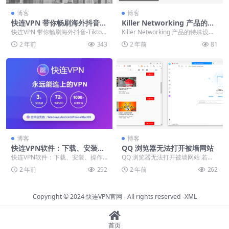
博客
博客
快连VPN 带你畅刷海外抖音-T
Killer Networking 产品的特
iktok
殊设置
快连VPN 带你畅刷海外抖音-Tiktok
Killer Networking 产品的特殊设置
若您不知如何访问海外抖音，请查
如果您使用 Killer N...
2 年前
343
2 年前
81
看本篇...
博客
博客
快连VPN软件：下载、安装、
QQ 浏览器无法打开被墙网站
操作与常见问题解答全攻略
快连VPN软件：下载、安装、操作
QQ 浏览器无法打开被墙网站 若您
与常见问题解答全攻略 在数字时代
使用 QQ 浏览器，很多境外网站都
2 年前
292
2 年前
262
背景下，网络连接...
无法打开，可...
Copyright © 2024
快连VPN官网
- All rights reserved
-XML
首页